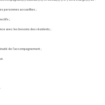
des personnes accueillies ;
ectifs ;
e avec les besoins des résidents ;
inuité de l’accompagnement ;
ue.
é