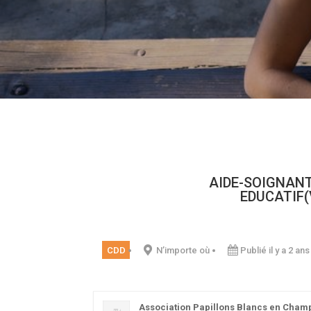
AIDE-SOIGNAN
EDUCATIF(V
CDD
N’importe où
Publié il y a 2 ans
Association Papillons Blancs en Cha