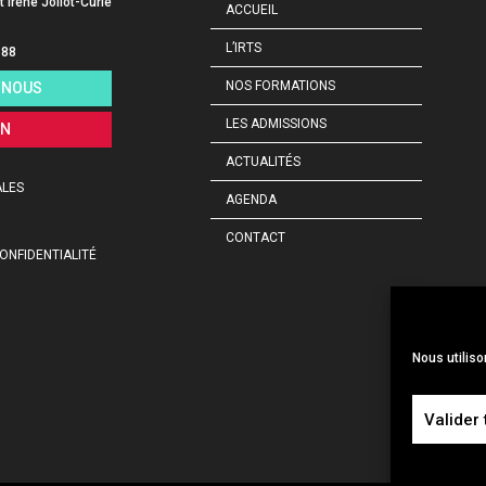
t Irène Joliot-Curie
ACCUEIL
L’IRTS
 88
NOS FORMATIONS
-NOUS
LES ADMISSIONS
ON
ACTUALITÉS
ALES
AGENDA
CONTACT
ONFIDENTIALITÉ
Nous utiliso
Valider 