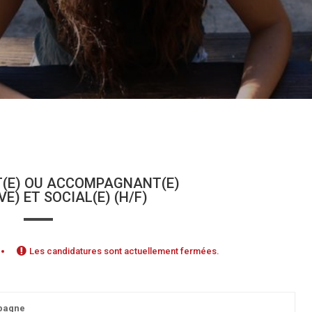
T(E) OU ACCOMPAGNANT(E)
E) ET SOCIAL(E) (H/F)
Les candidatures sont actuellement fermées.
mpagne