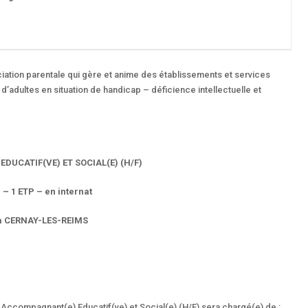
ation parentale qui gère et anime des établissements et services
’adultes en situation de handicap – déficience intellectuelle et
DUCATIF(VE) ET SOCIAL(E) (H/F)
 – 1 ETP – en internat
é à CERNAY-LES-REIMS
ou Accompagnant(e) Educatif(ve) et Social(e) (H/F) sera chargé(e) de :