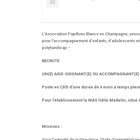
L’Association Papillons Blancs en Champagne, associ
pour l’accompagnement d’enfants, d’adolescents et d
polyhandicap –
RECRUTE
UN(E) AIDE-SOIGNANT(E) OU ACCOMPAGNANT(E) E
Poste en CDD d’une durée de 6 mois à temps plein
Pour l’établissement la MAS Odile Madelin, situ
Missions :
Sous l’autorité de la Directrice, l’Aide-Soignant(e) 