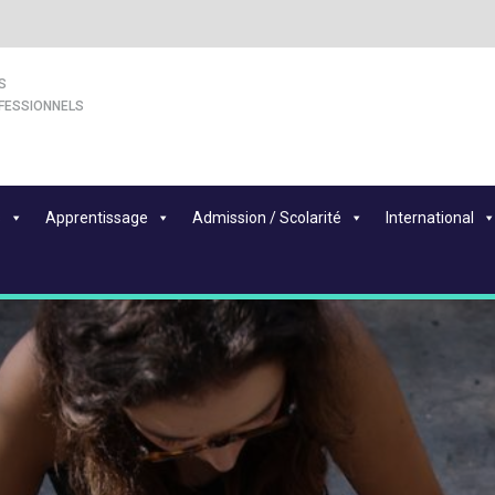
S
FESSIONNELS
s
Apprentissage
Admission / Scolarité
International