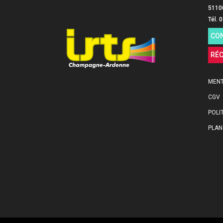
5110
Tél. 
CO
RÉ
MENT
CGV
POLI
PLAN