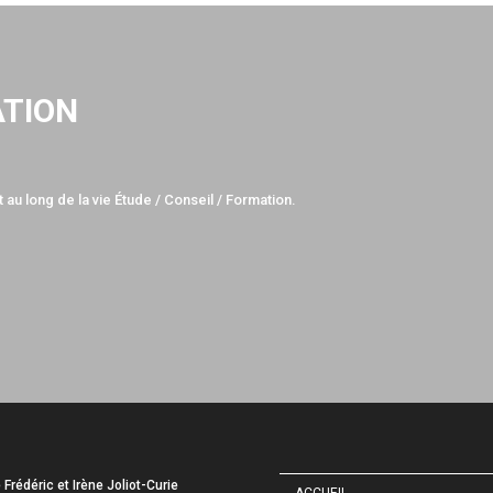
ATION
 au long de la vie Étude / Conseil / Formation.
e Frédéric et Irène Joliot-Curie