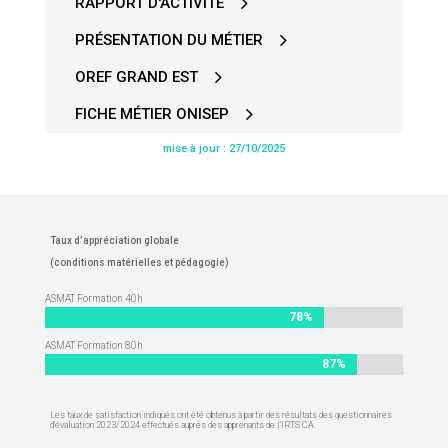
RAPPORT D'ACTIVITÉ
PRÉSENTATION DU MÉTIER
OREF GRAND EST
FICHE MÉTIER ONISEP
mise à jour : 27/10/2025
Taux d’appréciation globale
(conditions matérielles et pédagogie)
ASMAT Formation 40h
78%
78%
ASMAT Formation 80h
87%
87%
Les taux de satisfaction indiqués ont été obtenus à partir des résultats des questionnaires
d’évaluation 2023/2024 effectués auprès des apprenants de l’IRTS CA.