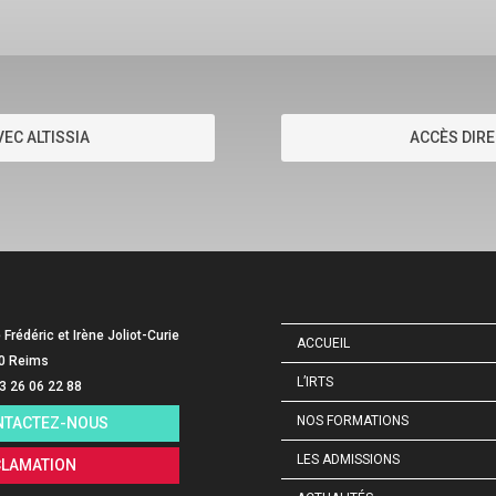
EC ALTISSIA
ACCÈS DIRE
e Frédéric et Irène Joliot-Curie
ACCUEIL
0 Reims
L’IRTS
03 26 06 22 88
NOS FORMATIONS
NTACTEZ-NOUS
LES ADMISSIONS
CLAMATION