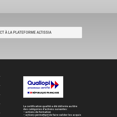
CT À LA PLATEFORME ALTISSIA
La certification qualité a été délivrée au titre
des catégories d’actions suivantes :
– actions de formation
– actions permettant de faire valider les acquis