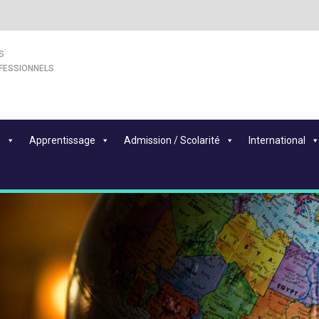
S
FESSIONNELS
s
Apprentissage
Admission / Scolarité
International