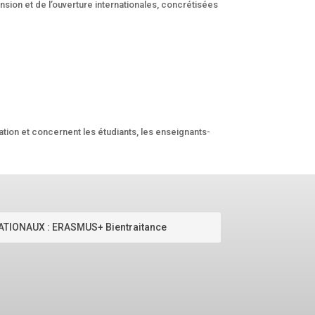
ion et de l’ouverture internationales, concrétisées
ation et concernent les étudiants, les enseignants-
TIONAUX : ERASMUS+ Bientraitance