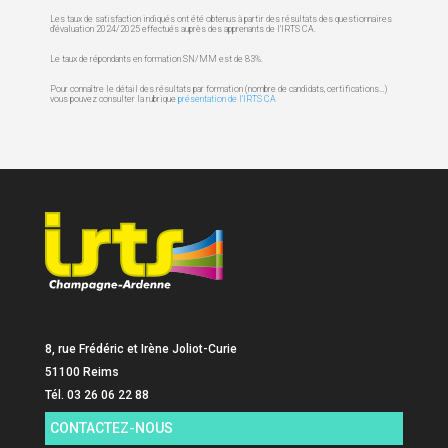
Les taux de satisfaction indiqués ont été obtenus à partir des résultats des questionnaires
d’évaluation 2024/2025 effectués auprès des apprenants de l’IRTS CA.
Le taux de répondants en formation SN/MM est de 83%.
Pour connaître le détail des résultats par formation (nombre de candidats, certifications…)
vous pouvez consulter la rubrique
présentation de l’IRTS CA
8, rue Frédéric et Irène Joliot-Curie
51100 Reims
Tél. 03 26 06 22 88
CONTACTEZ-NOUS