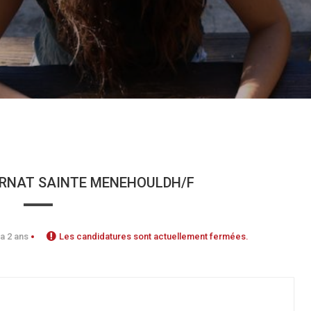
ERNAT SAINTE MENEHOULDH/F
 a 2 ans
Les candidatures sont actuellement fermées.