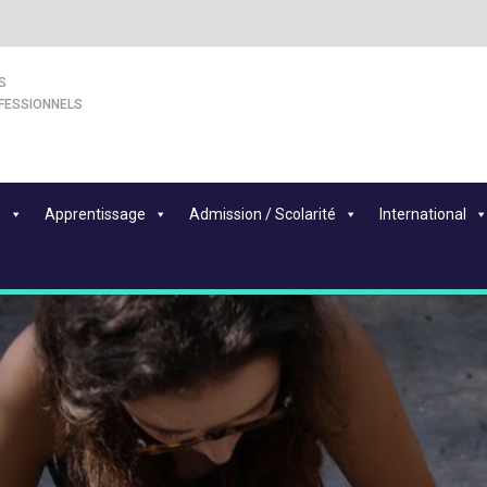
S
FESSIONNELS
s
Apprentissage
Admission / Scolarité
International