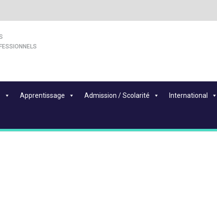
S
FESSIONNELS
s
Apprentissage
Admission / Scolarité
International