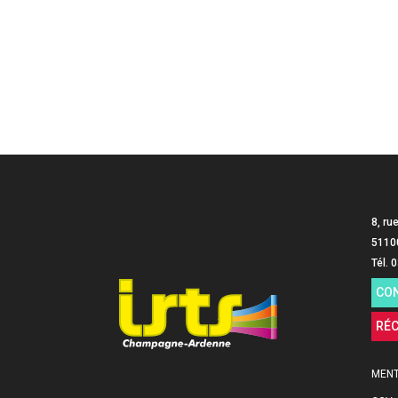
8, ru
5110
Tél. 
CO
RÉ
MENT