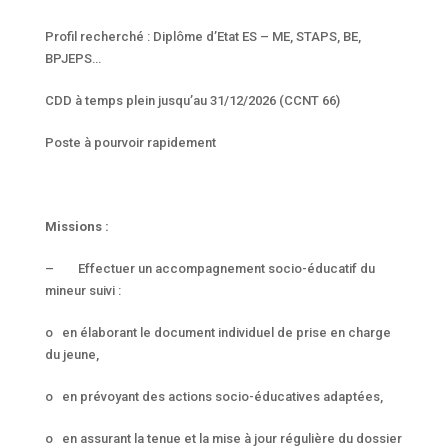
Profil recherché : Diplôme d’Etat ES – ME, STAPS, BE,
BPJEPS…
CDD à temps plein jusqu’au 31/12/2026 (CCNT 66)
Poste à pourvoir rapidement
Missions :
– Effectuer un accompagnement socio-éducatif du
mineur suivi :
o en élaborant le document individuel de prise en charge
du jeune,
o en prévoyant des actions socio-éducatives adaptées,
o en assurant la tenue et la mise à jour régulière du dossier