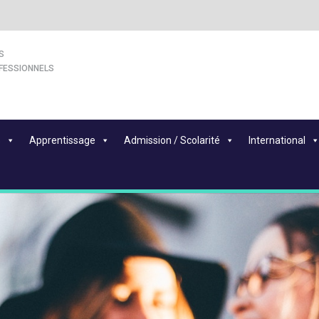
S
FESSIONNELS
s
Apprentissage
Admission / Scolarité
International