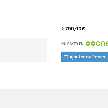
>
790,00
€
OU PAYER EN
quantité
Ajouter au Panier
de
ES
2