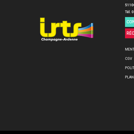
5110
Tél. 
CO
RÉ
MENT
CGV
POLI
PLAN