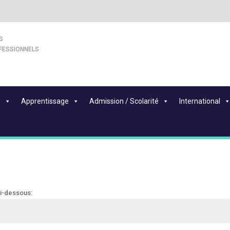
S
FESSIONNELS
s
Apprentissage
Admission / Scolarité
International
ci-dessous: