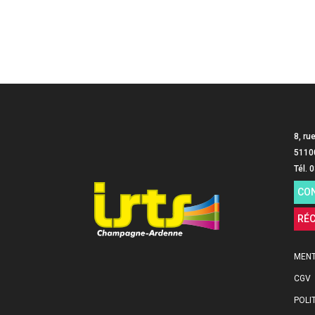
8, ru
5110
Tél. 
CO
RÉ
MENT
CGV
POLI